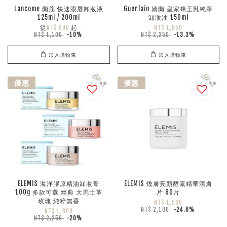
Lancome 蘭蔻 快速眼唇卸妝液
Guerlain 嬌蘭 皇家蜂王乳純淨
125ml / 200ml
卸妝油 150ml
從
起
NT$ 990
NT$ 1,950
NT$ 1,100
-10%
NT$ 2,250
-13.3%
加入購物車
加入購物車
優惠
優惠
ELEMIS 海洋膠原精油卸妝膏
ELEMIS 煥膚亮顏酵素精華潔膚
100g 多款可選 經典 大馬士革
片 60片
玫瑰 純粹無香
NT$ 1,580
NT$ 2,100
-24.8%
NT$ 1,800
NT$ 2,250
-20%