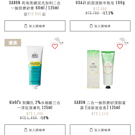
SABON 死海黑礦泥尤加利二合
OSAJI 奶霜潔顏半熟皂 100g
一臉部磨砂膏 60ml / 125ml
NT$ 580
NT$ 700
-17.1%
從
起
NT$ 890
加入購物車
加入購物車
優惠
Kiehl's 契爾氏 2%水楊酸三合
SABON 二合一臉部磨砂潔顏凝
一淨痘潔膚乳 125ml
露 (清新迷迭香) 125ml
NT$ 1,305
NT$ 1,110
NT$ 1,450
-10%
加入購物車
加入購物車