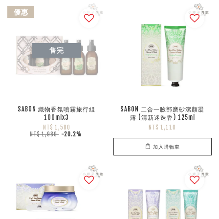
優惠
售完
SABON 織物香氛噴霧旅行組
SABON 二合一臉部磨砂潔顏凝
100mlx3
露 (清新迷迭香) 125ml
NT$ 1,580
NT$ 1,110
NT$ 1,980
-20.2%
加入購物車