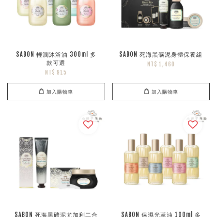
SABON 輕潤沐浴油 300ml 多
SABON 死海黑礦泥身體保養組
款可選
NT$ 1,460
NT$ 915
加入購物車
加入購物車
SABON 死海黑礦泥尤加利二合
SABON 保濕光萃油 100ml 多