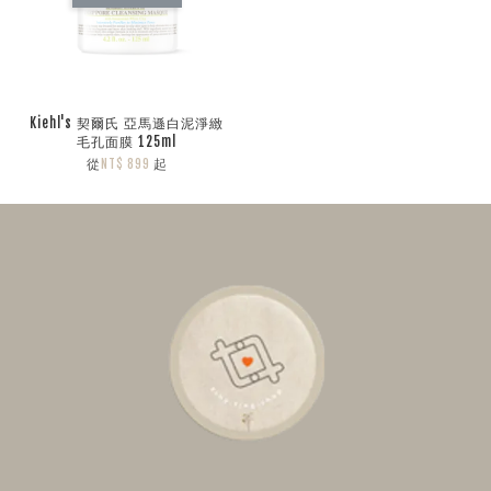
Kiehl's 契爾氏 亞馬遜白泥淨緻
毛孔面膜 125ml
從
起
NT$ 899