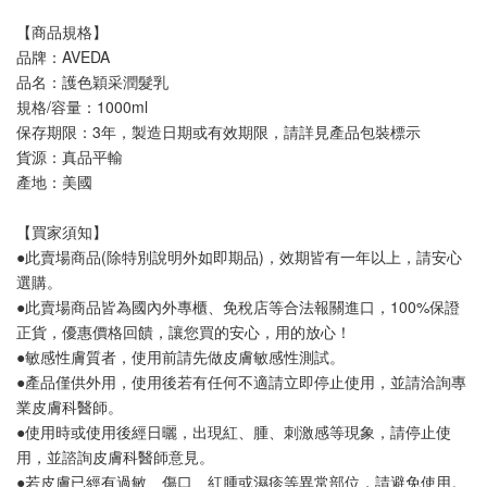
【商品規格】
品牌：AVEDA
品名：護色穎采潤髮乳
規格/容量：1000ml
保存期限：3年，製造日期或有效期限，請詳見產品包裝標示
貨源：真品平輸
產地：美國
【買家須知】
●此賣場商品(除特別說明外如即期品)，效期皆有一年以上，請安心
選購。
●此賣場商品皆為國內外專櫃、免稅店等合法報關進口，100%保證
正貨，優惠價格回饋，讓您買的安心，用的放心！
●敏感性膚質者，使用前請先做皮膚敏感性測試。
●產品僅供外用，使用後若有任何不適請立即停止使用，並請洽詢專
業皮膚科醫師。
●使用時或使用後經日曬，出現紅、腫、刺激感等現象，請停止使
用，並諮詢皮膚科醫師意見。
●若皮膚已經有過敏、傷口、紅腫或濕疹等異常部位，請避免使用。