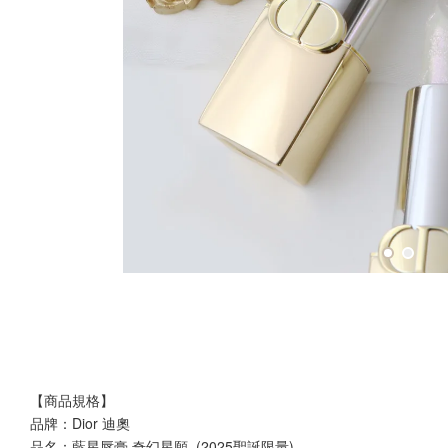
【商品規格】
品牌：Dior 迪奧
品名：藍星唇膏 奇幻星願  (2025聖誕限量)