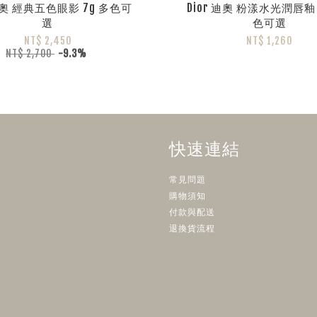
 迪奧 經典五色眼影 7g 多色可
Dior 迪奧 粉漾水光潤唇釉 
選
色可選
NT$ 2,450
NT$ 1,260
NT$ 2,700
-9.3%
快速連結
常見問題
購物須知
付款與配送
退換貨流程