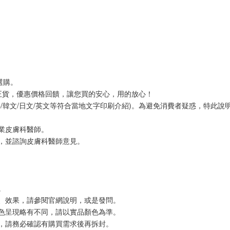
選購。
證正貨，優惠價格回饋，讓您買的安心，用的放心！
/韓文/日文/英文等符合當地文字印刷介紹)。為避免消費者疑惑，特此說
業皮膚科醫師。
，並諮詢皮膚科醫師意見。
。
、效果，請參閱官網說明，或是發問。
色呈現略有不同，請以實品顏色為準。
，請務必確認有購買需求後再拆封。