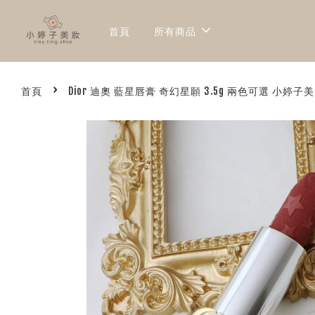
首頁
所有商品
›
首頁
Dior 迪奧 藍星唇膏 奇幻星願 3.5g 兩色可選 小婷子