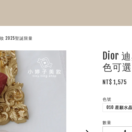
美妝 2025聖誕限量
Dior
色可選
NT$ 1,575
色號
010 星願水
數量