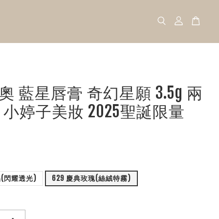
 迪奧 藍星唇膏 奇幻星願 3.5g 兩
 小婷子美妝 2025聖誕限量
晶(閃耀透光)
629 慶典玫瑰(絲絨特霧)