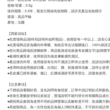
規格/容量：3.5g 
保存期限：3-5年，製造日期或有效期限，請詳見產品包裝標示
貨源：真品平輸
產地：法國
【買家須知】
●此賣場商品(除特別說明外如即期品)，效期皆有一年以上，請安心
●此賣場商品皆為國內外專櫃、免稅店等合法報關進口，100%保
●部分商品因地區授權銷售，商品瓶身或包裝會有各國文字(如簡體字
●敏感性膚質者，使用前請先做皮膚敏感性測試。
●產品僅供外用，使用後若有任何不適請立即停止使用，並請洽詢專
●使用時或使用後經日曬，出現紅、腫、刺激感等現象，請停止使用
●若皮膚已經有過敏、傷口、紅腫或濕疹等異常部位，請避免使用。
【注意事項】
●下標前請看關於我，並先詢問有無現貨，訂單中請註明款式和顏色
●依衛生署藥妝管制法規規定，賣場說明不能刊登任何有關商品成分
●網頁商品會因為使用不同的品牌螢幕以及解析度不同，造成圖片顏
●美妝類商品，為一次性包裝且為個人消耗性產品，不可拆封或試用