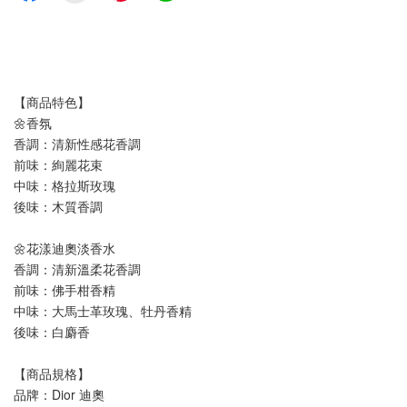
【商品特色】
🌼香氛
香調：清新性感花香調
前味：絢麗花束
中味：格拉斯玫瑰
後味：木質香調
🌼花漾迪奧淡香水
香調：清新溫柔花香調
前味：佛手柑香精
中味：大馬士革玫瑰、牡丹香精
後味：白麝香
【商品規格】
品牌：Dior 迪奧 