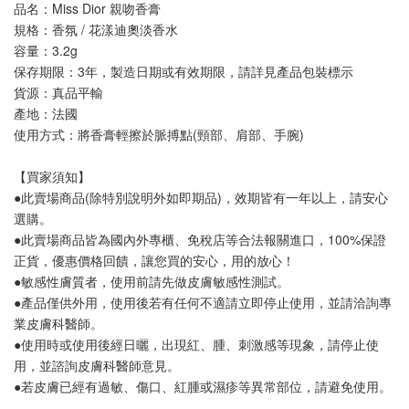
品名：Miss Dior 親吻香膏
規格：香氛 / 花漾迪奧淡香水
容量：3.2g
保存期限：3年，製造日期或有效期限，請詳見產品包裝標示 
貨源：真品平輸
產地：法國
使用方式：將香膏輕擦於脈搏點(頸部、肩部、手腕)
【買家須知】
●此賣場商品(除特別說明外如即期品)，效期皆有一年以上，請安心
選購。
●此賣場商品皆為國內外專櫃、免稅店等合法報關進口，100%保證
正貨，優惠價格回饋，讓您買的安心，用的放心！
●敏感性膚質者，使用前請先做皮膚敏感性測試。
●產品僅供外用，使用後若有任何不適請立即停止使用，並請洽詢專
業皮膚科醫師。
●使用時或使用後經日曬，出現紅、腫、刺激感等現象，請停止使
用，並諮詢皮膚科醫師意見。
●若皮膚已經有過敏、傷口、紅腫或濕疹等異常部位，請避免使用。