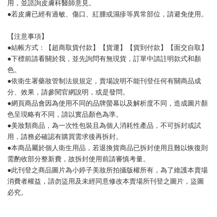
用，並諮詢皮膚科醫師意見。
●若皮膚已經有過敏、傷口、紅腫或濕疹等異常部位，請避免使用。
【注意事項】
●結帳方式：【超商取貨付款】【貨運】【貨到付款】【面交自取】
●下標前請看關於我，並先詢問有無現貨，訂單中請註明款式和顏
色。
●依衛生署藥妝管制法規規定，賣場說明不能刊登任何有關商品成
分、效果，請參閱官網說明，或是發問。
●網頁商品會因為使用不同的品牌螢幕以及解析度不同，造成圖片顏
色呈現略有不同，請以實品顏色為準。
●美妝類商品，為一次性包裝且為個人消耗性產品，不可拆封或試
用，請務必確認有購買需求後再拆封。
●本商品屬於個人衛生用品，若退換貨商品已拆封使用且難以恢復則
需酌收部分整新費，故拆封使用前請審慎考量。
●此刊登之商品圖片為小婷子美妝所拍攝版權所有，為了維護本賣場
消費者權益，請勿盜用及未經同意修改本賣場所刊登之圖片，盜圖
必究。