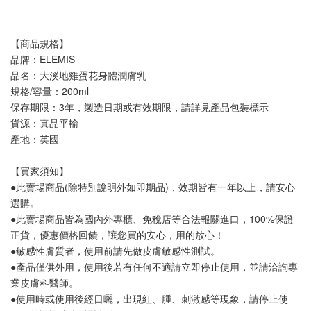
【商品規格】
品牌：ELEMIS
品名：大溪地雞蛋花身體潤膚乳
規格/容量：200ml
保存期限：3年，製造日期或有效期限，請詳見產品包裝標示
貨源：真品平輸
產地：英國
【買家須知】
●此賣場商品(除特別說明外如即期品)，效期皆有一年以上，請安心
選購。
●此賣場商品皆為國內外專櫃、免稅店等合法報關進口，100%保證
正貨，優惠價格回饋，讓您買的安心，用的放心！
●敏感性膚質者，使用前請先做皮膚敏感性測試。
●產品僅供外用，使用後若有任何不適請立即停止使用，並請洽詢專
業皮膚科醫師。
●使用時或使用後經日曬，出現紅、腫、刺激感等現象，請停止使