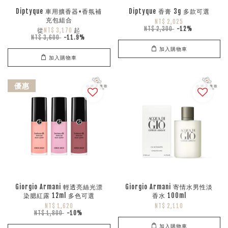
Diptyque 車用擴香器+香氛補
Diptyque 香膏 3g 多款可選
充包組合
NT$ 2,025
NT$ 2,300
-12%
從
起
NT$ 3,170
NT$ 3,600
-11.9%
加入購物車
加入購物車
優惠
Giorgio Armani 輕透亮絲光漂
Giorgio Armani 寄情水男性淡
染腮紅露 12ml 多色可選
香水 100ml
NT$ 1,620
NT$ 2,110
NT$ 1,800
-10%
加入購物車