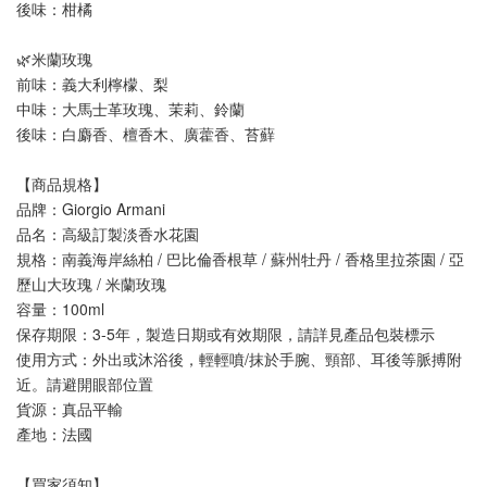
後味：柑橘
🌿米蘭玫瑰
前味：義大利檸檬、梨
中味：大馬士革玫瑰、茉莉、鈴蘭
後味：白麝香、檀香木、廣藿香、苔蘚
【商品規格】
品牌：Giorgio Armani
品名：高級訂製淡香水花園
規格：南義海岸絲柏 / 巴比倫香根草 / 蘇州牡丹 / 香格里拉茶園 / 亞
歷山大玫瑰 / 米蘭玫瑰
容量：100ml
保存期限：3-5年，製造日期或有效期限，請詳見產品包裝標示
使用方式：外出或沐浴後，輕輕噴/抹於手腕、頸部、耳後等脈搏附
近。請避開眼部位置
貨源：真品平輸
產地：法國
【買家須知】