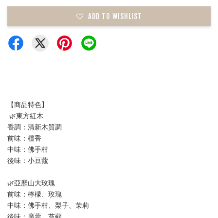
ADD TO WISHLIST
【商品特色】
 🌿東方紅木 
香調：清新木質調
前味：檀香
中味：佛手柑
後味：小豆蔻
🌿亞歷山大玫瑰
前味：檸檬、玫瑰
中味：佛手柑、梨子、茉莉
後味：廣藿、苔蘚