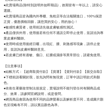
●此賣場商品(除特別說明外如即期品)，效期皆有一年以上，請安心
選購。
●此賣場商品皆為國內外專櫃、免稅店等合法報關進口，100%保證
正貨，優惠價格回饋，讓您買的安心，用的放心！
●敏感性膚質者，使用前請先做皮膚敏感性測試。
●產品僅供外用，使用後若有任何不適請立即停止使用，並請洽詢專
業皮膚科醫師。
●使用時或使用後經日曬，出現紅、腫、刺激感等現象，請停止使
用，並諮詢皮膚科醫師意見。
●若皮膚已經有過敏、傷口、紅腫或濕疹等異常部位，請避免使用。
【注意事項】
●結帳方式：【超商取貨付款】【貨運】【貨到付款】【面交自取】
●下標前請看關於我，並先詢問有無現貨，訂單中請註明款式和顏
色。
●依衛生署藥妝管制法規規定，賣場說明不能刊登任何有關商品成
分、效果，請參閱官網說明，或是發問。
●網頁商品會因為使用不同的品牌螢幕以及解析度不同，造成圖片顏
色呈現略有不同，請以實品顏色為準。