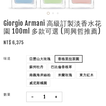
Giorgio Armani 高級訂製淡香水花
園 100ml 多款可選 (周興哲推薦)
NT$ 6,375
味道
亞歷山大玫瑰
香格里拉茶園
蘇州牡丹
巴比倫香根草
南義海岸絲柏
米蘭玫瑰
東方紅木
威尼斯橘園
數量
-
+