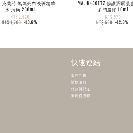
INS 克蘭詩 氧氣亮白淡斑精華
MALIN+GOETZ 修護潤唇凝
水 清爽 200ml
多潤唇膠 10ml
NT$ 1,520
NT$ 570
NT$ 1,700
-10.6%
NT$ 650
-12.3%
快速連結
常見問題
購物須知
付款與配送
退換貨流程