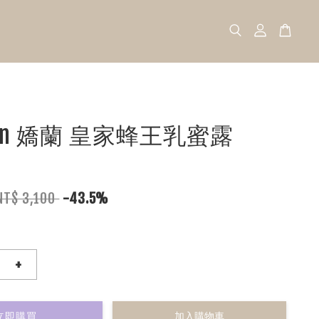
lain 嬌蘭 皇家蜂王乳蜜露
NT$ 3,100
-43.5%
+
立即購買
加入購物車