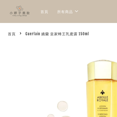
首頁
所有商品
›
首頁
Guerlain 嬌蘭 皇家蜂王乳蜜露 150ml