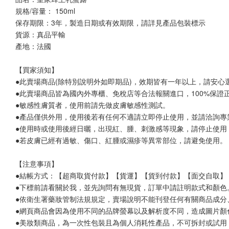
規格/容量： 150ml 
保存期限：3年，製造日期或有效期限，請詳見產品包裝標示
貨源：真品平輸
產地：法國
【買家須知】
●此賣場商品(除特別說明外如即期品)，效期皆有一年以上，請安心
●此賣場商品皆為國內外專櫃、免稅店等合法報關進口，100%保
●敏感性膚質者，使用前請先做皮膚敏感性測試。
●產品僅供外用，使用後若有任何不適請立即停止使用，並請洽詢專
●使用時或使用後經日曬，出現紅、腫、刺激感等現象，請停止使用
●若皮膚已經有過敏、傷口、紅腫或濕疹等異常部位，請避免使用。
【注意事項】
●結帳方式：【超商取貨付款】【貨運】【貨到付款】【面交自取】
●下標前請看關於我，並先詢問有無現貨，訂單中請註明款式和顏色
●依衛生署藥妝管制法規規定，賣場說明不能刊登任何有關商品成分
●網頁商品會因為使用不同的品牌螢幕以及解析度不同，造成圖片顏
●美妝類商品，為一次性包裝且為個人消耗性產品，不可拆封或試用