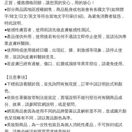
正貨，優惠價格回饋，讓您買的安心，用的放心！
●部分商品因地區授權銷售，商品瓶身或包裝會有各國文字(如簡體
字/韓文/日文/英文等符合當地文字印刷介紹)。為避免消費者疑惑，
特此說明。
●敏感性膚質者，使用前請先做皮膚敏感性測試。
●產品僅供外用，使用後若有任何不適請立即停止使用，並請洽詢專
業皮膚科醫師。
●使用時或使用後經日曬，出現紅、腫、刺激感等現象，請停止使
用，並諮詢皮膚科醫師意見。
●若皮膚已經有過敏、傷口、紅腫或濕疹等異常部位，請避免使用。
【注意事項】
●下標前請看關於我，並先詢問有無現貨，訂單中請註明款式和顏
色。
●依衛生署藥妝管制法規規定，賣場說明不能刊登任何有關商品成
分、效果，請參閱官網說明，或是發問。
●網頁商品會因為使用不同的品牌螢幕以及解析度不同，造成圖片顏
色呈現略有不同，請以實品顏色為準。
●美妝類商品，為一次性包裝且為個人消耗性產品，不可拆封或試
用，請務必確認有購買需求後再拆封。