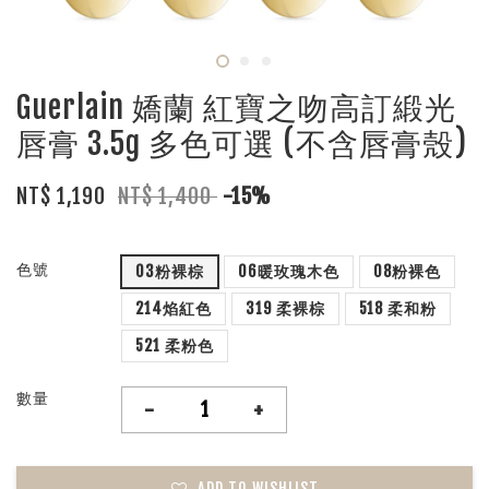
Guerlain 嬌蘭 紅寶之吻高訂緞光
唇膏 3.5g 多色可選 (不含唇膏殼)
NT$ 1,190
NT$ 1,400
-15%
色號
03粉裸棕
06暖玫瑰木色
08粉裸色
214焰紅色
319 柔裸棕
518 柔和粉
521 柔粉色
數量
-
+
ADD TO WISHLIST