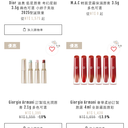
Dior 迪奧 藍星唇膏 奇幻星願
M.A.C 輕親雲霧保濕唇膏 3.5g
3.5g 兩色可選 小婷子美妝
多色可選
2025聖誕限量
從
起
NT$ 0
從
起
NT$ 1,575
加入購物車
優惠
優惠
Giorgio Armani 訂製琉光潤唇
Giorgio Armani 奢華柔紗訂製
膏 2.1g 多色可選
唇露 4ml 全新霧面唇彩
NT$ 1,395
NT$ 1,420
NT$ 1,550
-10%
NT$ 1,650
-13.9%