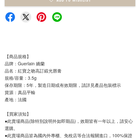
【商品規格】
品牌：Guerlain 嬌蘭 
品名：紅寶之吻高訂緞光唇膏 
規格/容量：3.5g
保存期限：5年，製造日期或有效期限，請詳見產品包裝標示
貨源：真品平輸
產地：法國
【買家須知】
●此賣場商品(除特別說明外如即期品)，效期皆有一年以上，請安心
選購。
●此賣場商品皆為國內外專櫃、免稅店等合法報關進口，100%保證