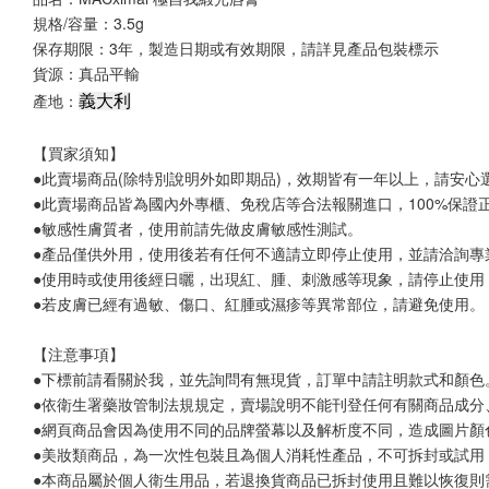
規格/容量：3.5g
保存期限：3年，製造日期或有效期限，請詳見產品包裝標示
貨源：真品平輸
產地：
義大利
【買家須知】
●此賣場商品(除特別說明外如即期品)，效期皆有一年以上，請安心
●此賣場商品皆為國內外專櫃、免稅店等合法報關進口，100%保
●敏感性膚質者，使用前請先做皮膚敏感性測試。
●產品僅供外用，使用後若有任何不適請立即停止使用，並請洽詢專
●使用時或使用後經日曬，出現紅、腫、刺激感等現象，請停止使用
●若皮膚已經有過敏、傷口、紅腫或濕疹等異常部位，請避免使用。
【注意事項】
●下標前請看關於我，並先詢問有無現貨，訂單中請註明款式和顏色
●依衛生署藥妝管制法規規定，賣場說明不能刊登任何有關商品成分
●網頁商品會因為使用不同的品牌螢幕以及解析度不同，造成圖片顏
●美妝類商品，為一次性包裝且為個人消耗性產品，不可拆封或試用
●本商品屬於個人衛生用品，若退換貨商品已拆封使用且難以恢復則