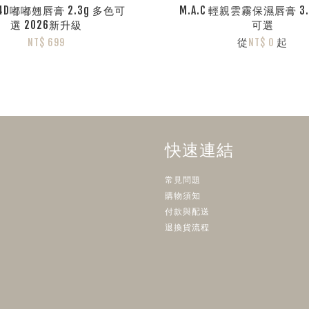
C 4D嘟嘟翹唇膏 2.3g 多色可
M.A.C 輕親雲霧保濕唇膏 3.
選 2026新升級
可選
從
起
NT$ 699
NT$ 0
快速連結
常見問題
購物須知
付款與配送
退換貨流程