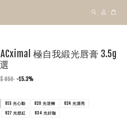
 MACximal 極自我緞光唇膏 3.5g
選
T$ 850
-15.3%
815 光心動
820 光逆轉
824 光漂亮
827 光想紅
834 光好咖