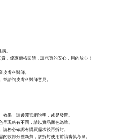
選購。
證正貨，優惠價格回饋，讓您買的安心，用的放心！
業皮膚科醫師。
，並諮詢皮膚科醫師意見。
。
、效果，請參閱官網說明，或是發問。
色呈現略有不同，請以實品顏色為準。
，請務必確認有購買需求後再拆封。
需酌收部分整新費，故拆封使用前請審慎考量。