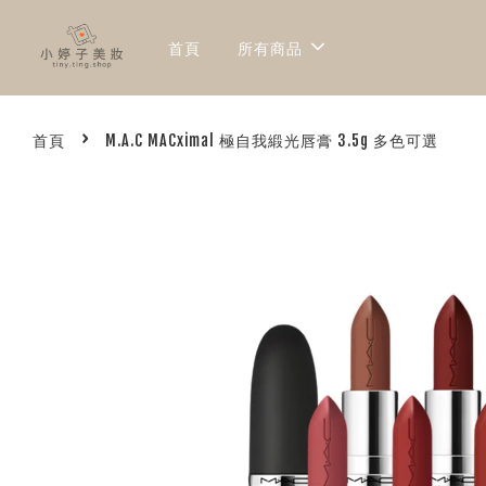
首頁
所有商品
›
首頁
M.A.C MACximal 極自我緞光唇膏 3.5g 多色可選