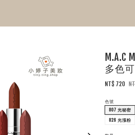
M.A.C
多色可
NT$ 720
N
色號
807 光秘密
826 光漲粉