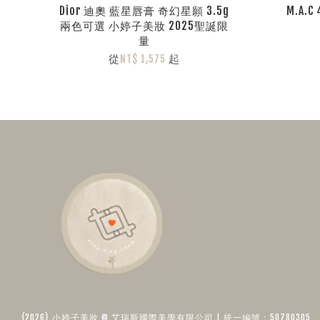
Dior 迪奧 藍星唇膏 奇幻星願 3.5g
M.A.
兩色可選 小婷子美妝 2025聖誕限
量
從
起
NT$ 1,575
{2026} 小婷子美妝 © 艾瑞斯國際美學有限公司 | 統一編號：50780305​