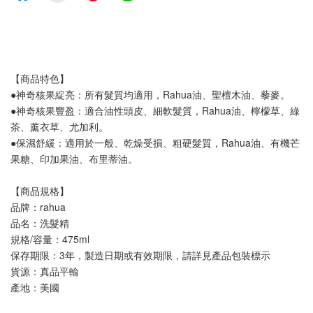
【商品特色】
●神奇核果綻亮：所有髮質均適用，Rahua油、聖檀木油、藜麥。
●神奇核果豐盈：適合油性頭皮、細軟髮質，Rahua油、檸檬草、綠
茶、薰衣草、尤加利。
●保濕舒緩：適用於一般、乾燥受損、粗硬髮質，Rahua油、有機芒
果糖、印加果油、布里蒂油。
【商品規格】
品牌：rahua
品名：洗髮精
規格/容量：475ml
保存期限：3年，製造日期或有效期限，請詳見產品包裝標示
貨源：真品平輸
產地：美國