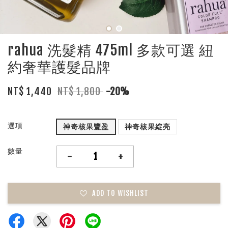
rahua 洗髮精 475ml 多款可選 紐
約奢華護髮品牌
NT$ 1,440
NT$ 1,800
-20%
選項
神奇核果豐盈
神奇核果綻亮
數量
-
+
ADD TO WISHLIST