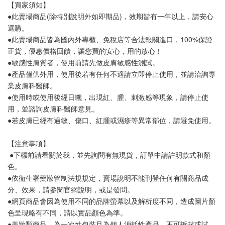
【買家須知】
●此賣場商品(除特別說明外如即期品)，效期皆有一年以上，請安心
選購。
●此賣場商品皆為國內外專櫃、免稅店等合法報關進口，100%保證
正貨，優惠價格回饋，讓您買的安心，用的放心！
●敏感性膚質者，使用前請先做皮膚敏感性測試。
●產品僅供外用，使用後若有任何不適請立即停止使用，並請洽詢專
業皮膚科醫師。
●使用時或使用後經日曬，出現紅、腫、刺激感等現象，請停止使
用，並諮詢皮膚科醫師意見。
●若皮膚已經有過敏、傷口、紅腫或濕疹等異常部位，請避免使用。
【注意事項】
 ●下標前請看關於我，並先詢問有無現貨，訂單中請註明款式和顏
色。
●依衛生署藥妝管制法規規定，賣場說明不能刊登任何有關商品成
分、效果，請參閱官網說明，或是發問。
●網頁商品會因為使用不同的品牌螢幕以及解析度不同，造成圖片顏
色呈現略有不同，請以實品顏色為準。
●美妝類商品，為一次性包裝且為個人消耗性產品，不可拆封或試