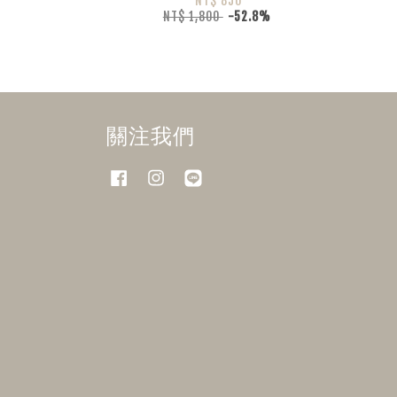
NT$ 850
NT$ 1,800
-52.8%
關注我們
Facebook
Instagram
Line