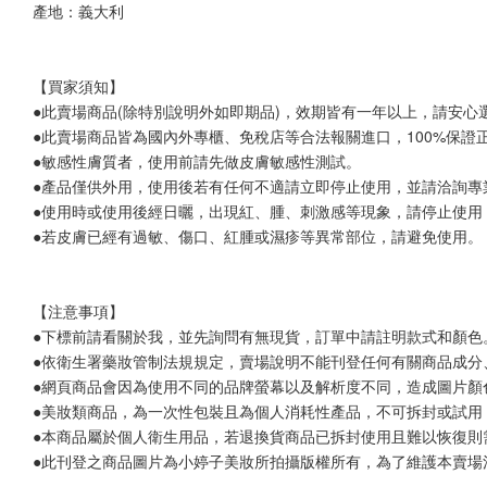
產地：義大利
【買家須知】
●此賣場商品(除特別說明外如即期品)，效期皆有一年以上，請安心
●此賣場商品皆為國內外專櫃、免稅店等合法報關進口，100%保
●敏感性膚質者，使用前請先做皮膚敏感性測試。
●產品僅供外用，使用後若有任何不適請立即停止使用，並請洽詢專
●使用時或使用後經日曬，出現紅、腫、刺激感等現象，請停止使用
●若皮膚已經有過敏、傷口、紅腫或濕疹等異常部位，請避免使用。
【注意事項】
●下標前請看關於我，並先詢問有無現貨，訂單中請註明款式和顏色
●依衛生署藥妝管制法規規定，賣場說明不能刊登任何有關商品成分
●網頁商品會因為使用不同的品牌螢幕以及解析度不同，造成圖片顏
●美妝類商品，為一次性包裝且為個人消耗性產品，不可拆封或試用
●本商品屬於個人衛生用品，若退換貨商品已拆封使用且難以恢復則
●此刊登之商品圖片為小婷子美妝所拍攝版權所有，為了維護本賣場