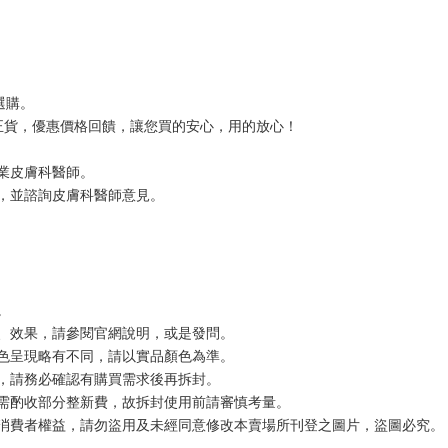
選購。
證正貨，優惠價格回饋，讓您買的安心，用的放心！
業皮膚科醫師。
，並諮詢皮膚科醫師意見。
。
、效果，請參閱官網說明，或是發問。
色呈現略有不同，請以實品顏色為準。
，請務必確認有購買需求後再拆封。
需酌收部分整新費，故拆封使用前請審慎考量。
消費者權益，請勿盜用及未經同意修改本賣場所刊登之圖片，盜圖必究。