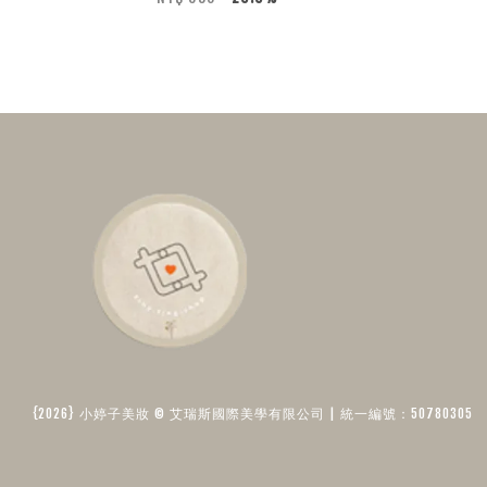
{2026} 小婷子美妝 © 艾瑞斯國際美學有限公司 | 統一編號：50780305​