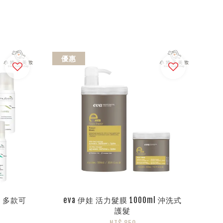
優惠
ml 多款可
eva 伊娃 活力髮膜 1000ml 沖洗式
護髮