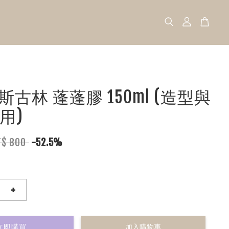
EN斯古林 蓬蓬膠 150ml (造型與
用)
T$ 800
-52.5%
+
立即購買
加入購物車