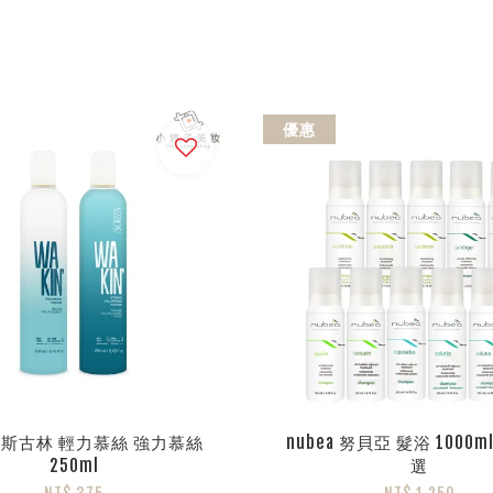
優惠
EN斯古林 輕力慕絲 強力慕絲
nubea 努貝亞 髮浴 1000
250ml
選